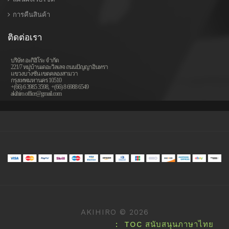
การคืนสินค้า
ติดต่อเรา
บริษัท อะกิฮิโระ จำกัด
221/7 หมู่บ้านเดอะวิลเลจ ถนนปัญญาอินทรา
แขวงบางชัน เขตคลองสามวา
กรุงเทพมหานคร 10510
+(66) 6 3985 3598,
+(66)
8 6988 6549
akihiro.office@gmail.com
AKIHIRO © 2026
: TOC สนับสนุนภาษาไทย