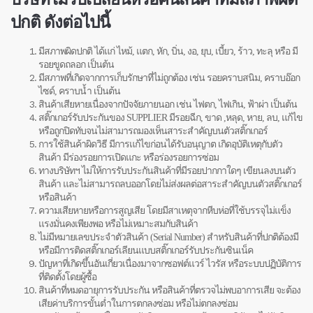
ปกติ ดังต่อไปนี้
มีสภาพผิดปกติ ได้แก่ ไหม้, แตก, หัก, บิ่น, งอ, ยุบ, เบี้ยว, ร้าว, ทะลุ หรือ มี
รอยขูดถลอก เป็นต้น
มีสภาพที่เกิดจากการเก็บรักษาที่ไม่ถูกต้อง เช่น รอยคราบสนิม, คราบอ๊อก
ไซด์, คราบน้ำ เป็นต้น
สินค้าเสียหายเนื่องจากปัจจัยภายนอก เช่น ไฟตก, ไฟเกิน, ฟ้าผ่า เป็นต้น
สติ๊กเกอร์รับประกันของ SUPPLIER มีรอยฉีก, ขาด ,หลุด, หาย, ลบ, แก้ไข
หรือถูกปิดทับจนไม่สามารถมองเห็นสาระสำคัญบนตัวสติ๊กเกอร์
การใช้สินค้าผิดวิธี มีการแก้ไขก่อนได้รับอนุญาต เกิดอุบัติเหตุกับตัว
สินค้า มีร่องรอยการเปิดแกะ หรือร่องรอยการซ่อม
ทางบริษัทฯ ไม่ให้การรับประกันสินค้าที่มีรอยปากกาใดๆ เขียนลงบนตัว
สินค้า และไม่สามารถลบออกโดยไม่ส่งผลต่อสาระสำคัญบนตัวสติ๊กเกอร์
หรือสินค้า
ความเสียหายหรือการสูญเสีย โดยมีสาเหตุจากหีบห่อที่ใช้บรรจุไม่แข็ง
แรงมั่นคงเพียงพอ หรือไม่เหมาะสมกับสินค้า
ไม่มีหมายเลขประจำตัวสินค้า (Serial Number) สำหรับสินค้าที่ปกติต้องมี
หรือมีการติดสติ๊กเกอร์เลียนแบบสติ๊กเกอร์รับประกันซินเน็ค
ปัญหาที่เกิดขึ้นอันเกี่ยวเนื่องมาจากซอฟต์แวร์ ไวรัส หรือระบบปฏิบัติการ
ที่ติดตั้งโดยผู้ซื้อ
สินค้าที่หมดอายุการรับประกัน หรือสินค้าที่ตรวจไม่พบอาการเสีย จะต้อง
เสียค่าบริการขั้นต่ำในการตกลงซ่อม หรือไม่ตกลงซ่อม