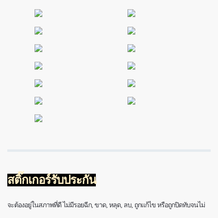
สติ๊กเกอร์รับประกัน
จะต้องอยู่ในสภาพที่ดี ไม่มีรอยฉีก, ขาด, หลุด, ลบ, ถูกแก้ไข หรือถูกปิดทับจนไม่